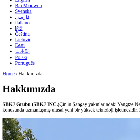
Bai Miaowen
Svenska
فارسی
Italiano
हिंदी
Čeština
Lietuvių
Eesti
日本語
Polski
Português
Home
/ Hakkımızda
Hakkımızda
SBKJ Grubu (SBKJ INC.)
Çin'in Şangay yakınlarındaki Yangtze Neh
konusunda uzmanlaşmış ulusal yeni bir yüksek teknoloji işletmesidir. 