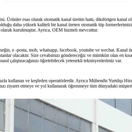
i. Ürünler esas olarak otomatik kanal üretim hattı, dikdörtgen kanal o
duğu daha yüksek kaliteli bir kanal üreten otomatik tüp formerlerimizin t
çi olarak kurulmuştur. Ayrıca, OEM hizmeti mevcuttur.
rneğin, e -posta, mob, whatsapp, facebook, youtube ve wechat. Kanal ür
stanlar olacaktır. Size cevabımızı göndereceğiz ve mümkün olan en kıs
asıl çalıştıracağınızı öğretebilecek yetenekli teknisyenlerimiz var.
zla kullanan ve keşfeden operatörlerdir. Ayrıca Mühendis Yurtdışı Hiz
ikamızı ziyaret etmeye ve yol kullanarak öğrenmeye tüm dünyadaki müşter