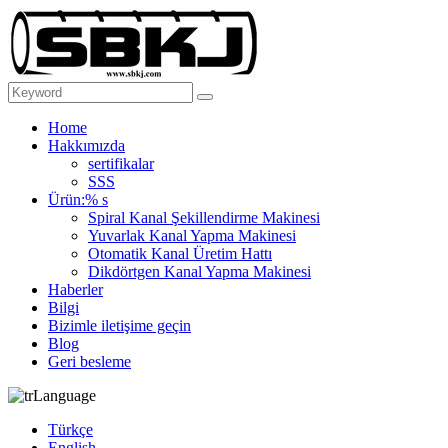
Home
Hakkımızda
sertifikalar
SSS
Ürün:% s
Spiral Kanal Şekillendirme Makinesi
Yuvarlak Kanal Yapma Makinesi
Otomatik Kanal Üretim Hattı
Dikdörtgen Kanal Yapma Makinesi
Haberler
Bilgi
Bizimle iletişime geçin
Blog
Geri besleme
Language
Türkçe
English