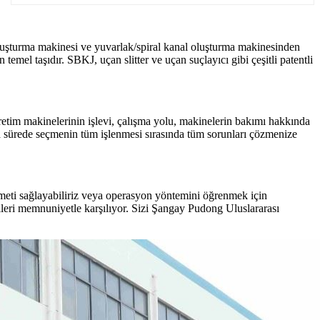
luşturma makinesi ve yuvarlak/spiral kanal oluşturma makinesinden
emel taşıdır. SBKJ, uçan slitter ve uçan suçlayıcı gibi çeşitli patentli
etim makinelerinin işlevi, çalışma yolu, makinelerin bakımı hakkında
a sürede seçmenin tüm işlenmesi sırasında tüm sorunları çözmenize
meti sağlayabiliriz veya operasyon yöntemini öğrenmek için
ileri memnuniyetle karşılıyor. Sizi Şangay Pudong Uluslararası