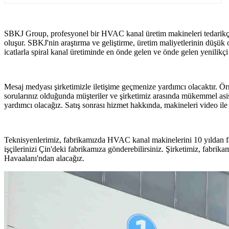
SBKJ Group, profesyonel bir HVAC kanal üretim makineleri tedarikçis
oluşur. SBKJ'nin araştırma ve geliştirme, üretim maliyetlerinin düşük ol
icatlarla spiral kanal üretiminde en önde gelen ve önde gelen yenilik
Mesaj medyası şirketimizle iletişime geçmenize yardımcı olacaktır. Ö
sorularınız olduğunda müşteriler ve şirketimiz arasında mükemmel asi
yardımcı olacağız. Satış sonrası hizmet hakkında, makineleri video ile n
Teknisyenlerimiz, fabrikamızda HVAC kanal makinelerini 10 yıldan fa
işçilerinizi Çin'deki fabrikamıza gönderebilirsiniz. Şirketimiz, fabr
Havaalanı'ndan alacağız.