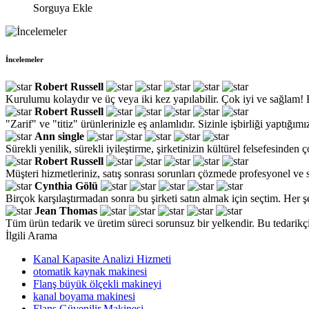
Sorguya Ekle
İncelemeler
Robert Russell
Kurulumu kolaydır ve üç veya iki kez yapılabilir. Çok iyi ve sağlam!
Robert Russell
"Zarif" ve "titiz" ürünlerinizle eş anlamlıdır. Sizinle işbirliği yaptığımı
Ann single
Sürekli yenilik, sürekli iyileştirme, şirketinizin kültürel felsefesinden 
Robert Russell
Müşteri hizmetleriniz, satış sonrası sorunları çözmede profesyonel ve sa
Cynthia Gölü
Birçok karşılaştırmadan sonra bu şirketi satın almak için seçtim. Her ş
Jean Thomas
Tüm ürün tedarik ve üretim süreci sorunsuz bir yelkendir. Bu tedarikç
İlgili Arama
Kanal Kapasite Analizi Hizmeti
otomatik kaynak makinesi
Flanş büyük ölçekli makineyi
kanal boyama makinesi
Flanş Güvenilir Makinesi