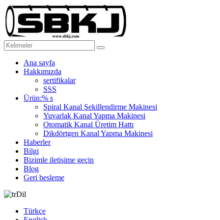
Ana sayfa
Hakkımızda
sertifikalar
SSS
Ürün:% s
Spiral Kanal Şekillendirme Makinesi
Yuvarlak Kanal Yapma Makinesi
Otomatik Kanal Üretim Hattı
Dikdörtgen Kanal Yapma Makinesi
Haberler
Bilgi
Bizimle iletişime geçin
Blog
Geri besleme
Dil
Türkçe
English