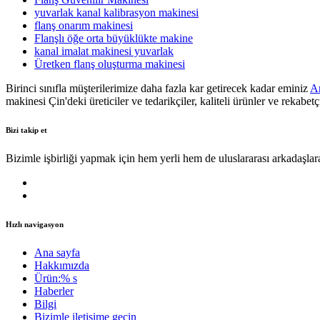
yuvarlak kanal kalibrasyon makinesi
flanş onarım makinesi
Flanşlı öğe orta büyüklükte makine
kanal imalat makinesi yuvarlak
Üretken flanş oluşturma makinesi
Birinci sınıfla müşterilerimize daha fazla kar getirecek kadar eminiz
An
makinesi Çin'deki üreticiler ve tedarikçiler, kaliteli ürünler ve rekab
Bizi takip et
Bizimle işbirliği yapmak için hem yerli hem de uluslararası arkadaşlara
Hızlı navigasyon
Ana sayfa
Hakkımızda
Ürün:% s
Haberler
Bilgi
Bizimle iletişime geçin