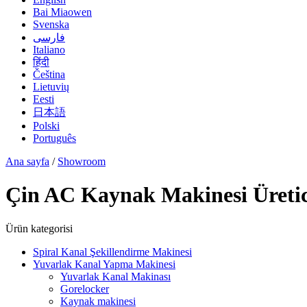
Bai Miaowen
Svenska
فارسی
Italiano
हिंदी
Čeština
Lietuvių
Eesti
日本語
Polski
Português
Ana sayfa
/
Showroom
Çin AC Kaynak Makinesi Üretici
Ürün kategorisi
Spiral Kanal Şekillendirme Makinesi
Yuvarlak Kanal Yapma Makinesi
Yuvarlak Kanal Makinası
Gorelocker
Kaynak makinesi