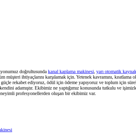
 vizyonumuz doğrultusunda
kanal kaplama makinesi
,
yarı otomatik kayna
m müşteri ihtiyaçlarını karşılamak için. Yetenek kavramını, kısıtlama o
, güçle rekabet ediyoruz, ödül için ödeme yapıyoruz ve toplum için sür
a kendini adamıştır. Ekibimiz ne yaptığımız konusunda tutkulu ve işimiz
neyimli profesyonellerden oluşan bir ekibimiz var.