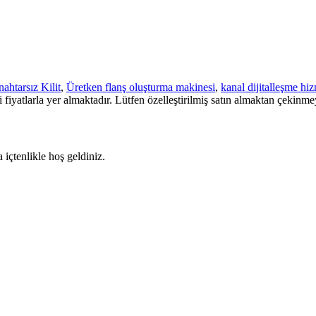
ahtarsız Kilit
,
Üretken flanş oluşturma makinesi
,
kanal dijitalleşme hiz
etçi fiyatlarla yer almaktadır. Lütfen özelleştirilmiş satın almaktan çek
 içtenlikle hoş geldiniz.