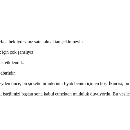
 Hala bekliyorsanız satın almaktan çekinmeyin.
z için çok şanslıyız.
çok etkilendik.
bırlıdır.
eyden önce, bu şirketin ürünlerinin fiyatı benim için en hoş. İkincisi, bu
i, isteğimizi baştan sona kabul etmekten mutluluk duyuyordu. Bu vesiley