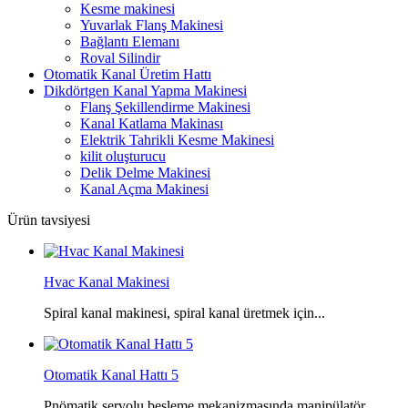
Kesme makinesi
Yuvarlak Flanş Makinesi
Bağlantı Elemanı
Roval Silindir
Otomatik Kanal Üretim Hattı
Dikdörtgen Kanal Yapma Makinesi
Flanş Şekillendirme Makinesi
Kanal Katlama Makinası
Elektrik Tahrikli Kesme Makinesi
kilit oluşturucu
Delik Delme Makinesi
Kanal Açma Makinesi
Ürün tavsiyesi
Hvac Kanal Makinesi
Spiral kanal makinesi, spiral kanal üretmek için...
Otomatik Kanal Hattı 5
Pnömatik servolu besleme mekanizmasında manipülatör,...