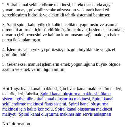
2. Spiral kanal şekillendirme makinesi, hareket sırasında açıya
yuvarlanmayı, güvenilir senkronizasyonu ve kararlı hareketi
gerçekleştiren hidrolik ve elektrikli tahrik sistemini benimser.
3. Sabit spiral kalıp yüksek kaliteli çelikten yapılmıştır ve aşınma
direncini artırmak için söndürülmüştür. İç duvar, besleme sırasında iç
duvarın çizilmemesini ve kalıbın korunmasını sağlamak için bakır
parça ile kaplanmıştır.
4. İşlenmiş sacın yüzeyi pürüzsüz, düzgün büyüklükte ve güzel
görünümlüdür.
5. Geleneksel manuel işlemlerin emek yoğunluğunu büyük ölçüde
azaltın ve emek verimliliğini artırın.
Hot Tags: hvac kanal makinesi, Çin hvac kanal makinesi üreticileri,
tedarikçileri, fabrika,
Spiral kanal oluşturma makinesi bükme
sistemi
,
güvenilir spiral kanal oluşturma makinesi
,
Spiral kanal
şekillendirme makinesi flanş sistemi
,
Spiral kanal oluşturma
makinesi için kalite kontrolü
,
Spiral kanal oluşturma makinesi
maliyeti
,
Spiral kanal oluşturma makinesinin servis anlaşması
No Information