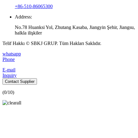
+86-510-86065300
Address:
No.78 Huanksi Yol, Zhutang Kasaba, Jiangyin Şehir, Jiangsu,
halkla ilişkiler
Telif Hakkı © SBKJ GRUP. Tüm Hakları Saklıdır.
whatsapp
Phone
E-mail
Inquiry
Contact Supplier
(
0
/10)