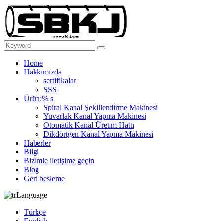
Home
Hakkımızda
sertifikalar
SSS
Ürün:% s
Spiral Kanal Şekillendirme Makinesi
Yuvarlak Kanal Yapma Makinesi
Otomatik Kanal Üretim Hattı
Dikdörtgen Kanal Yapma Makinesi
Haberler
Bilgi
Bizimle iletişime geçin
Blog
Geri besleme
Language
Türkçe
English