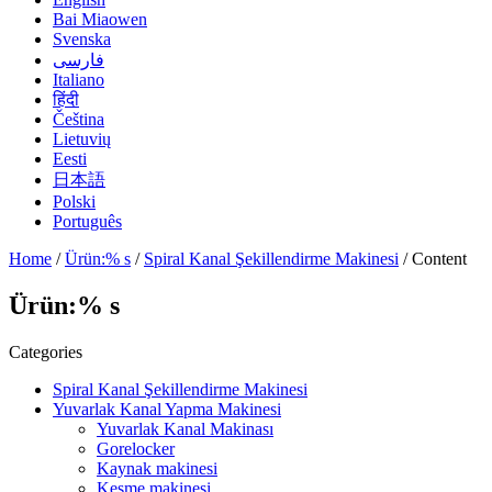
Bai Miaowen
Svenska
فارسی
Italiano
हिंदी
Čeština
Lietuvių
Eesti
日本語
Polski
Português
Home
/
Ürün:% s
/
Spiral Kanal Şekillendirme Makinesi
/ Content
Ürün:% s
Categories
Spiral Kanal Şekillendirme Makinesi
Yuvarlak Kanal Yapma Makinesi
Yuvarlak Kanal Makinası
Gorelocker
Kaynak makinesi
Kesme makinesi