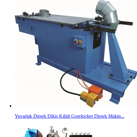
Yuvarlak Dirsek Dikiş Kilidi Gorelocker Dirsek Makin...