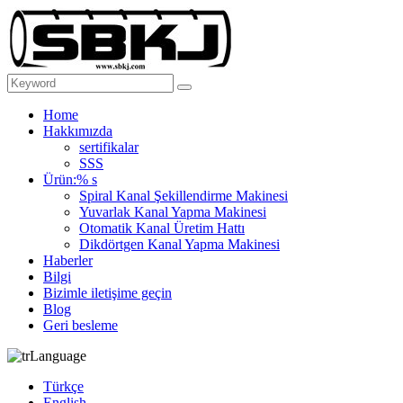
Home
Hakkımızda
sertifikalar
SSS
Ürün:% s
Spiral Kanal Şekillendirme Makinesi
Yuvarlak Kanal Yapma Makinesi
Otomatik Kanal Üretim Hattı
Dikdörtgen Kanal Yapma Makinesi
Haberler
Bilgi
Bizimle iletişime geçin
Blog
Geri besleme
Language
Türkçe
English