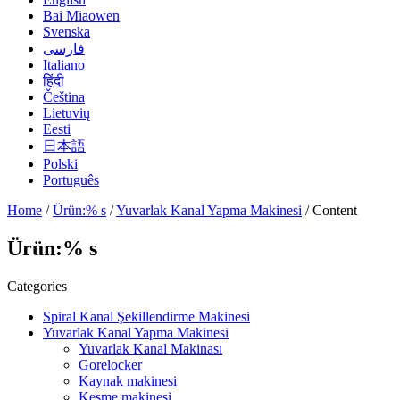
Bai Miaowen
Svenska
فارسی
Italiano
हिंदी
Čeština
Lietuvių
Eesti
日本語
Polski
Português
Home
/
Ürün:% s
/
Yuvarlak Kanal Yapma Makinesi
/ Content
Ürün:% s
Categories
Spiral Kanal Şekillendirme Makinesi
Yuvarlak Kanal Yapma Makinesi
Yuvarlak Kanal Makinası
Gorelocker
Kaynak makinesi
Kesme makinesi