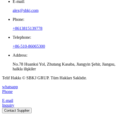
E-mail:
alex@sbkj.com
Phone:
+8613815139778
Telephone:
+86-510-86065300
Address:
No.78 Huanksi Yol, Zhutang Kasaba, Jiangyin Şehir, Jiangsu,
halkla ilişkiler
Telif Hakkı © SBKJ GRUP. Tüm Hakları Saklıdır.
whatsapp
Phone
E-mail
Inquiry
Contact Supplier