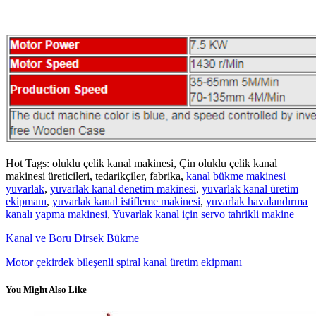
Hot Tags: oluklu çelik kanal makinesi, Çin oluklu çelik kanal
makinesi üreticileri, tedarikçiler, fabrika,
kanal bükme makinesi
yuvarlak
,
yuvarlak kanal denetim makinesi
,
yuvarlak kanal üretim
ekipmanı
,
yuvarlak kanal istifleme makinesi
,
yuvarlak havalandırma
kanalı yapma makinesi
,
Yuvarlak kanal için servo tahrikli makine
Kanal ve Boru Dirsek Bükme
Motor çekirdek bileşenli spiral kanal üretim ekipmanı
You Might Also Like