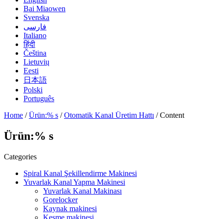
Bai Miaowen
Svenska
فارسی
Italiano
हिंदी
Čeština
Lietuvių
Eesti
日本語
Polski
Português
Home
/
Ürün:% s
/
Otomatik Kanal Üretim Hattı
/ Content
Ürün:% s
Categories
Spiral Kanal Şekillendirme Makinesi
Yuvarlak Kanal Yapma Makinesi
Yuvarlak Kanal Makinası
Gorelocker
Kaynak makinesi
Kesme makinesi