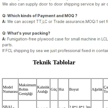
Teknik Tablolar
Maksimum
Model
Kalınlık
Ça
Bobin
Güç
Hız
Boyut
Ağırlık
Numarası
Aralığı
To
Genişliği
SBAL-
2.8*1.8*1.3m