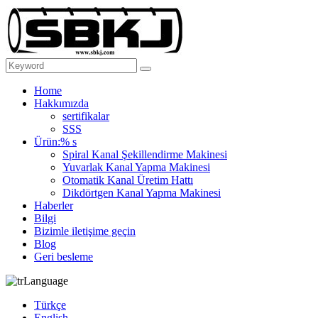
Home
Hakkımızda
sertifikalar
SSS
Ürün:% s
Spiral Kanal Şekillendirme Makinesi
Yuvarlak Kanal Yapma Makinesi
Otomatik Kanal Üretim Hattı
Dikdörtgen Kanal Yapma Makinesi
Haberler
Bilgi
Bizimle iletişime geçin
Blog
Geri besleme
Language
Türkçe
English