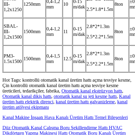
0,4-1,2
0-15
±0
III-
1250mm
10
8ton
mm
m/dak
m
2.5*1.8*1.5m
1,2x1250
SBAL-
2.8*2*1.3m
0,4-1,2
0-15
±0
III-
1500mm
11
8ton
mm
m/dak
m
2.5*2.2*1.5m
1,2x1500
2.8*2*1.3m
PM3-
0,4-1,5
0-15
±0
1500mm
12.5
8ton
1.5x1500
mm
m/dak
m
2.5*2.2*1.5m
Hot Tags: kontrollü otomatik kanal üretim hattı açma tesviye kesme,
Çin kontrollü otomatik kanal üretim hattı açma tesviye kesme
üreticileri, tedarikçiler, fabrika,
Otomatik kanal ekstrüzyon hattı
,
Otomatik kanal dikiş hattı
,
otomatik kanal su jeti kesme hattı
,
Kanal
üretim hattı elektrik direnci
,
kanal üretim hattı galvanizleme
,
kanal
üretim atölyesi ekipmanı
Kanal Makine İnşaatı Hava Kanalı Üretim Hattı Temel Bileşenleri
Düz Otomatik Kanal Çalışma Boru Şekillendirme Hattı HVAC
Dikdörtgen Yapma Makinesi Hattı Otomatik Boru Kanalı Üretim