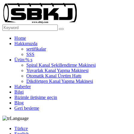
Home
Hakkımızda
sertifikalar
SSS
Ürün:% s
Spiral Kanal Şekillendirme Makinesi
Yuvarlak Kanal Yapma Makinesi
Otomatik Kanal Üretim Hattı
Dikdörtgen Kanal Yapma Makinesi
Haberler
Bilgi
Bizimle iletişime geçin
Blog
Geri besleme
Language
Türkçe
English