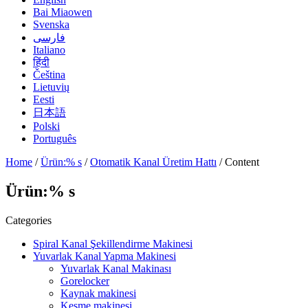
Bai Miaowen
Svenska
فارسی
Italiano
हिंदी
Čeština
Lietuvių
Eesti
日本語
Polski
Português
Home
/
Ürün:% s
/
Otomatik Kanal Üretim Hattı
/ Content
Ürün:% s
Categories
Spiral Kanal Şekillendirme Makinesi
Yuvarlak Kanal Yapma Makinesi
Yuvarlak Kanal Makinası
Gorelocker
Kaynak makinesi
Kesme makinesi