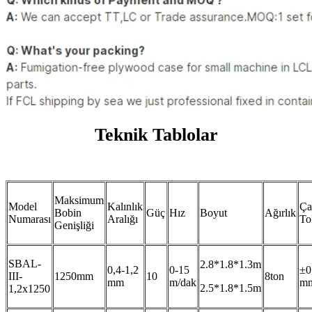
Teknik Tablolar
Maksimum
Model
Kalınlık
Ça
Bobin
Güç
Hız
Boyut
Ağırlık
Numarası
Aralığı
To
Genişliği
SBAL-
2.8*1.8*1.3m
0,4-1,2
0-15
±0
III-
1250mm
10
8ton
mm
m/dak
m
2.5*1.8*1.5m
1,2x1250