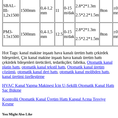
SBAL-
2.8*2*1.3m
0,4-1,2
0-15
±0
III-
1500mm
11
8ton
mm
m/dak
m
2.5*2.2*1.5m
1,2x1500
2.8*2*1.3m
PM3-
0,4-1,5
0-15
±0
1500mm
12.5
8ton
1.5x1500
mm
m/dak
m
2.5*2.2*1.5m
Hot Tags: kanal makine inşaatı hava kanalı üretim hattı çekirdek
bileşenleri, Çin kanal makine inşaatı hava kanalı üretim hattı
çekirdek bileşenleri üreticileri, tedarikçiler, fabrika,
Otomatik kanal
platin hattı
,
otomatik kanal tekstil hattı
,
Otomatik kanal üretim
çözümü
,
otomatik kanal deri hattı
,
otomatik kanal molibden hattı
,
kanal üretimi özelleştirme
HVAC Kanal Yapma Makinesi İçin U-Şekilli Otomatik Kanal Hattı
Sac Bükme
Kontrollü Otomatik Kanal Üretim Hattı Kangal Açma Tesviye
Kesme
You Might Also Like